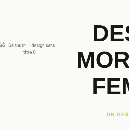
DE
MOR
FE
UN GES