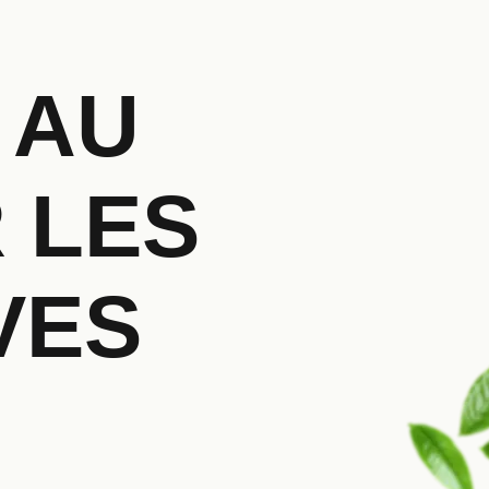
 AU
 LES
VES